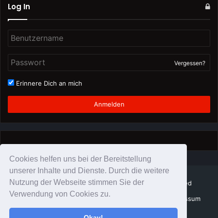
Log In
Vergessen?
Erinnere Dich an mich
Anmelden
Cookies helfen uns bei der Bereitstellung
unserer Inhalte und Dienste. Durch die weitere
Nutzung der Webseite stimmen Sie der
© Copyright Schattenzirkus 2026, All Rights Reserved
Verwendung von Cookies zu.
SchattenZirkus Team
Datenschutz
Impressum
Impressum
Okay!