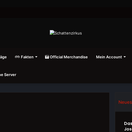
räge
Fakten
Official Merchandise
Mein Account
e Server
Neues
Das
Jos