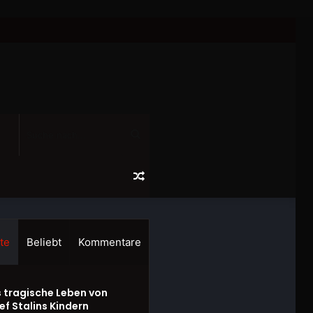
Suche
nach...
Zufälliger
Artikel
te
Beliebt
Kommentare
 tragische Leben von
ef Stalins Kindern