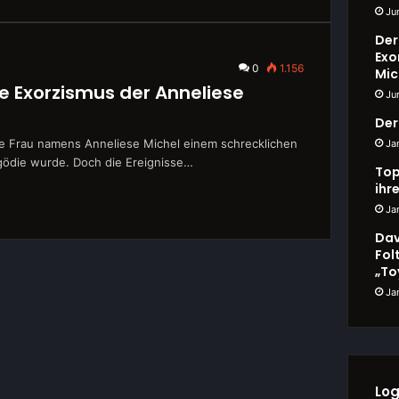
Ju
Der
Exo
0
1.156
Mic
e Exorzismus der Anneliese
Ju
Der
ge Frau namens Anneliese Michel einem schrecklichen
Ja
agödie wurde. Doch die Ereignisse…
Top
ihr
Ja
Dav
Fol
„To
Ja
Log