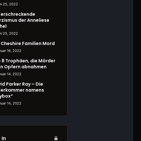
ni 25, 2022
 erschreckende
rzismus der Anneliese
hel
ni 25, 2022
 Cheshire Familien Mord
nuar 16, 2022
 8 Trophäen, die Mörder
en Opfern abnahmen
nuar 14, 2022
id Parker Ray – Die
terkammer namens
ybox“
nuar 14, 2022
 In