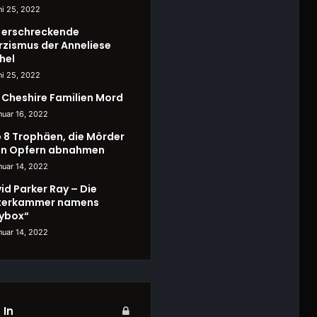
ni 25, 2022
 erschreckende
rzismus der Anneliese
hel
ni 25, 2022
 Cheshire Familien Mord
nuar 16, 2022
 8 Trophäen, die Mörder
en Opfern abnahmen
nuar 14, 2022
id Parker Ray – Die
terkammer namens
ybox“
nuar 14, 2022
 In