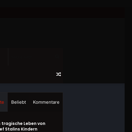
Suche
nach...
Zufälliger
Artikel
te
Beliebt
Kommentare
 tragische Leben von
ef Stalins Kindern