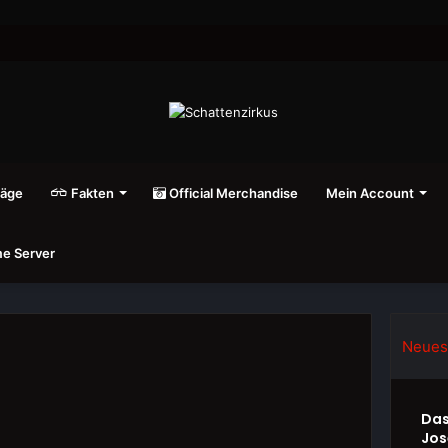
räge
Fakten
Official Merchandise
Mein Account
e Server
Neues
Das
Jos