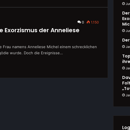
Ju
Der
Exo
0
1.150
Mic
e Exorzismus der Anneliese
Ju
Der
ge Frau namens Anneliese Michel einem schrecklichen
Ja
agödie wurde. Doch die Ereignisse…
Top
ihr
Ja
Dav
Fol
„To
Ja
Log