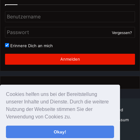
Vergessen?
Erinnere Dich an mich
Anmelden
Cookies helfen uns bei der Bereitstellung
unserer Inhalte und Dienste. Durch die weitere
Nutzung der Webseite stimmen Sie der
© Copyright Schattenzirkus 2026, All Rights Reserved
Verwendung von Cookies zu.
SchattenZirkus Team
Datenschutz
Impressum
Impressum
Okay!
Twitter
YouTube
Instagram