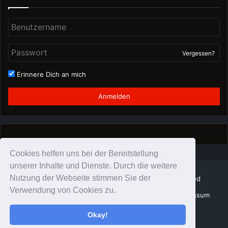
Vergessen?
Erinnere Dich an mich
Anmelden
Cookies helfen uns bei der Bereitstellung
unserer Inhalte und Dienste. Durch die weitere
Nutzung der Webseite stimmen Sie der
© Copyright Schattenzirkus 2026, All Rights Reserved
Verwendung von Cookies zu.
SchattenZirkus Team
Datenschutz
Impressum
Impressum
Okay!
Twitter
YouTube
Instagram