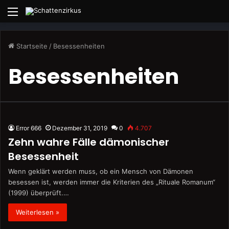
Menü
Startseite
/
Besessenheiten
Besessenheiten
Error 666
Dezember 31, 2019
0
4.707
Zehn wahre Fälle dämonischer
Besessenheit
Wenn geklärt werden muss, ob ein Mensch von Dämonen
besessen ist, werden immer die Kriterien des „Rituale Romanum“
(1999) überprüft.…
Weiterlesen »