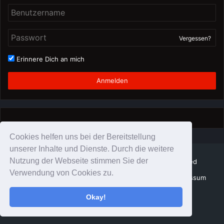
Vergessen?
Erinnere Dich an mich
Anmelden
Cookies helfen uns bei der Bereitstellung
unserer Inhalte und Dienste. Durch die weitere
Nutzung der Webseite stimmen Sie der
© Copyright Schattenzirkus 2026, All Rights Reserved
Verwendung von Cookies zu.
SchattenZirkus Team
Datenschutz
Impressum
Impressum
Okay!
Twitter
YouTube
Instagram