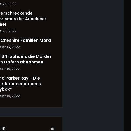
ni 25, 2022
 erschreckende
rzismus der Anneliese
hel
ni 25, 2022
 Cheshire Familien Mord
nuar 16, 2022
 8 Trophäen, die Mörder
en Opfern abnahmen
nuar 14, 2022
id Parker Ray – Die
terkammer namens
ybox“
nuar 14, 2022
 In