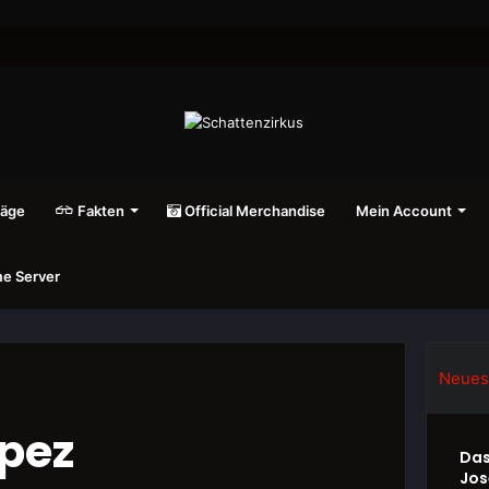
räge
Fakten
Official Merchandise
Mein Account
e Server
Neues
pez
Das
Jos