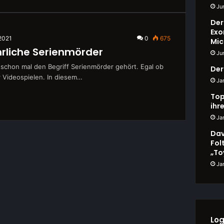
Ju
Der
Exo
 2021
0
675
Mic
hrliche Serienmörder
Ju
 schon mal den Begriff Serienmörder gehört. Egal ob
Der
r Videospielen. In diesem…
Ja
Top
ihr
Ja
Dav
Fol
„To
Ja
Log