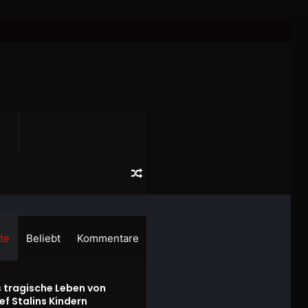
Suche
nach...
Zufälliger
Artikel
te
Beliebt
Kommentare
 tragische Leben von
ef Stalins Kindern