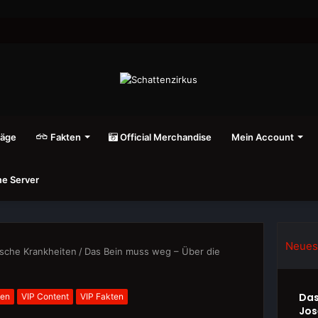
räge
Fakten
Official Merchandise
Mein Account
e Server
Neues
sche Krankheiten
/
Das Bein muss weg – Über die
Das
ten
VIP Content
VIP Fakten
Jos