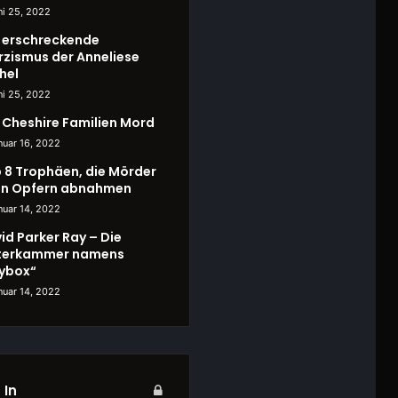
ni 25, 2022
 erschreckende
rzismus der Anneliese
hel
ni 25, 2022
 Cheshire Familien Mord
nuar 16, 2022
 8 Trophäen, die Mörder
en Opfern abnahmen
nuar 14, 2022
id Parker Ray – Die
terkammer namens
ybox“
nuar 14, 2022
 In