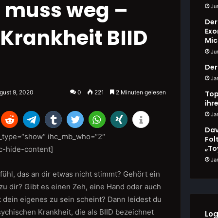
n muss weg –
Ju
Der
 Krankheit BIID
Exo
Mic
Ju
Der
Ja
gust 9, 2020
0
221
2 Minuten gelesen
Top
ihr
Ja
Dav
b_type=“show“ ihc_mb_who=“2″
Fol
„To
c-hide-content]
Ja
hl, das an dir etwas nicht stimmt? Gehört ein
 zu dir? Gibt es einen Zeh, eine Hand oder auch
t dein eigenes zu sein scheint? Dann leidest du
sychischen Krankheit, die als BIID bezeichnet
Log