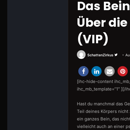
Das Bei
Über die
(VIP)
Folge
SchattenZirkus
Au
uns
auf
Twitter
[ihc-hide-content ihc_m
ihc_mb_template=“1″ ][/ih
Hast du manchmal das Gefü
Teil deines Körpers nicht
ein ganzes Bein, das nich
vielleicht auch an einer p