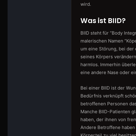
wird.
Was ist BIID?
BIID steht für “Body Integ
malerischen Namen “Köperi
um eine Störung, bei der 
seines Körpers verändern 
harmlos. Immerhin überleg
eine andere Nase oder ei
Bei einer BIID ist der Wu
Bedürfnis verknüpft schö
betroffenen Personen das 
Manche BIID-Patienten gla
haben, der ihnen von fr
Andere Betroffene haben d
Körperteil zu viel besitzen