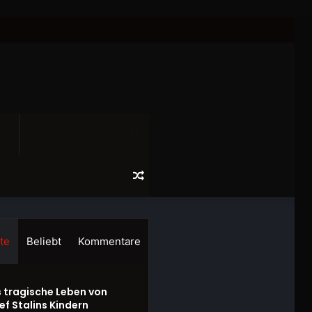
Suche
nach...
Zufälliger
Artikel
te
Beliebt
Kommentare
 tragische Leben von
ef Stalins Kindern