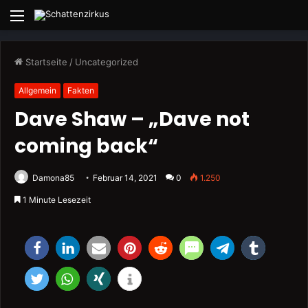
Menü
Startseite
/
Uncategorized
Allgemein
Fakten
Dave Shaw – „Dave not
coming back“
Damona85
Februar 14, 2021
0
1.250
1 Minute Lesezeit