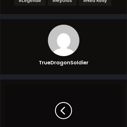
Legende
Mythos
Ned Kelly
TrueDragonSoldier