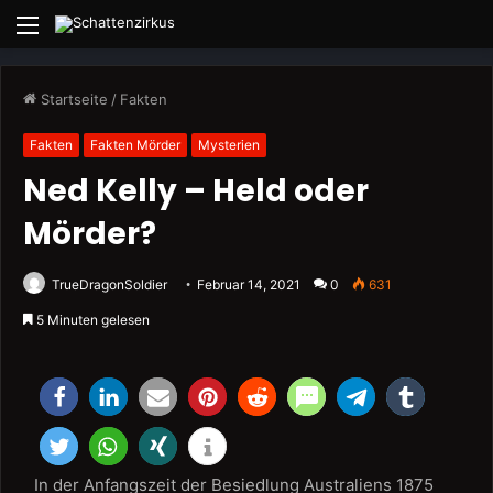
Menü
Startseite
/
Fakten
Fakten
Fakten Mörder
Mysterien
Ned Kelly – Held oder
Mörder?
TrueDragonSoldier
Februar 14, 2021
0
631
5 Minuten gelesen
In der Anfangszeit der Besiedlung Australiens 1875