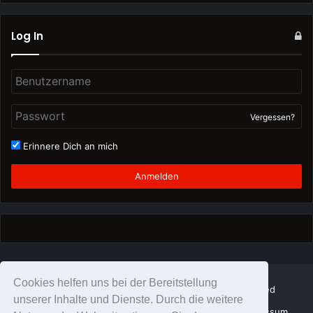
Log In
Vergessen?
Erinnere Dich an mich
Anmelden
Cookies helfen uns bei der Bereitstellung
© Copyright Schattenzirkus 2026, All Rights Reserved
unserer Inhalte und Dienste. Durch die weitere
SchattenZirkus Team
Datenschutz
Impressum
Impressum