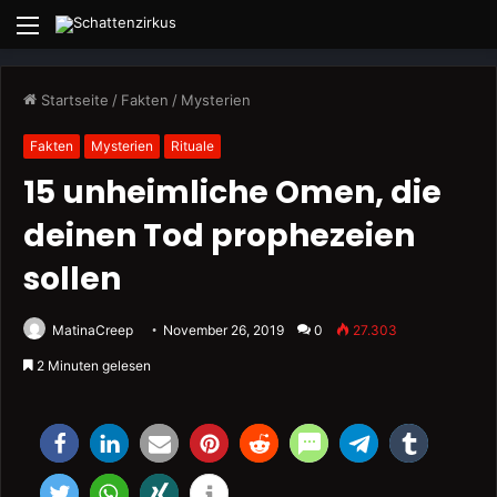
Menü
Startseite
/
Fakten
/
Mysterien
Fakten
Mysterien
Rituale
15 unheimliche Omen, die
deinen Tod prophezeien
sollen
MatinaCreep
November 26, 2019
0
27.303
2 Minuten gelesen