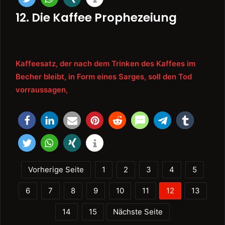
12. Die Kaffee Prophezeiung
Kaffeesatz, der nach dem Trinken des Kaffees im
Becher bleibt, in Form eines Sarges, soll den Tod
vorraussagen,
Vorherige Seite
1
2
3
4
5
6
7
8
9
10
11
12
13
14
15
Nächste Seite