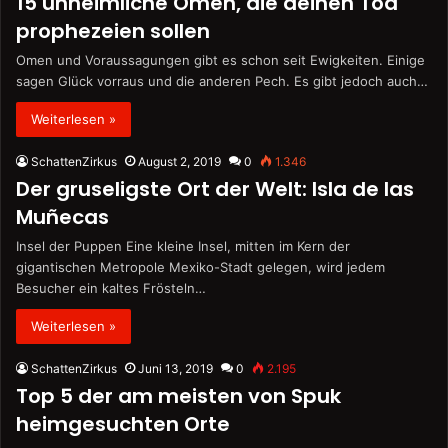
15 unheimliche Omen, die deinen Tod
prophezeien sollen
Omen und Voraussagungen gibt es schon seit Ewigkeiten. Einige
sagen Glück vorraus und die anderen Pech. Es gibt jedoch auch…
Weiterlesen »
SchattenZirkus
August 2, 2019
0
1.346
Der gruseligste Ort der Welt: Isla de las
Muñecas
Insel der Puppen Eine kleine Insel, mitten im Kern der
gigantischen Metropole Mexiko-Stadt gelegen, wird jedem
Besucher ein kaltes Frösteln…
Weiterlesen »
SchattenZirkus
Juni 13, 2019
0
2.195
Top 5 der am meisten von Spuk
heimgesuchten Orte