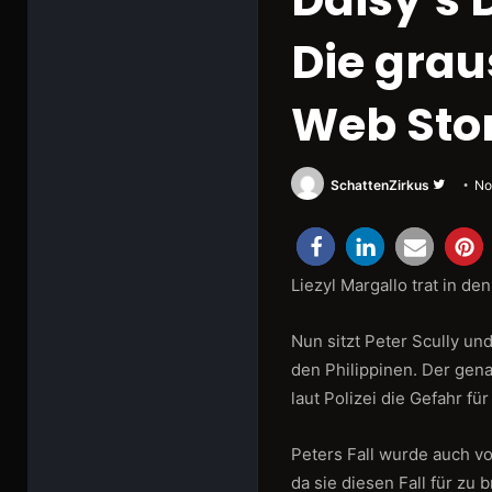
Die grau
Web Sto
Folge
SchattenZirkus
No
uns
auf
Twitter
Liezyl Margallo trat in d
Nun sitzt Peter Scully un
den Philippinen. Der gen
laut Polizei die Gefahr f
Peters Fall wurde auch v
da sie diesen Fall für zu 