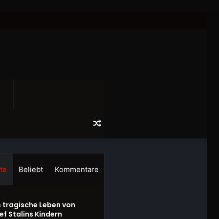
Suche
nach...
Zufälliger
Artikel
te
Beliebt
Kommentare
 tragische Leben von
ef Stalins Kindern