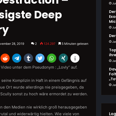
Ju
sigste Deep
Der
Exo
Mic
ry
Ju
Der
Ja
vember 28, 2019
2
124.297
5 Minuten gelesen
Top
ihr
Ja
en Video unter dem Pseudonym : „Lovly“ auf.
Dav
Fol
„To
d seine Komplizin in Haft in einem Gefängnis auf
Ja
aue Ort wurde allerdings nie preisgegeben, da
ür Scully sonst zu hoch wäre ermordet zu werden.
on den Medien nie wirklich groß herausgegeben
Log
brutal und widerwärtig hielten. Wie viele von