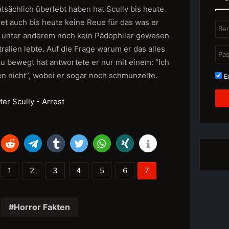
atsächlich überlebt haben hat Scully bis heute
det auch bis heute keine Reue für das was er
e unter anderem noch kein Pädophiler gewesen
tralien lebte. Auf die Frage warum er das alles
u bewegt hat antwortete er nur mit einem: “Ich
en nicht”, wobei er sogar noch schmunzelte.
Er
1
2
3
4
5
6
7
Horror Fakten