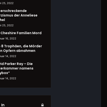
ni 25, 2022
 erschreckende
rzismus der Anneliese
hel
ni 25, 2022
 Cheshire Familien Mord
nuar 16, 2022
 8 Trophäen, die Mörder
en Opfern abnahmen
nuar 14, 2022
id Parker Ray – Die
terkammer namens
ybox“
nuar 14, 2022
 In