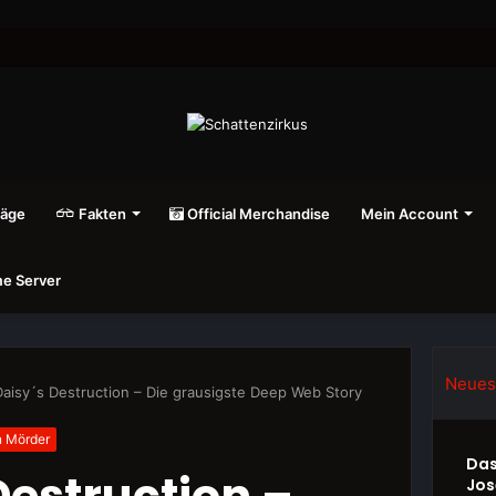
räge
Fakten
Official Merchandise
Mein Account
e Server
Neues
Daisy´s Destruction – Die grausigste Deep Web Story
n Mörder
Das
Destruction –
Jos