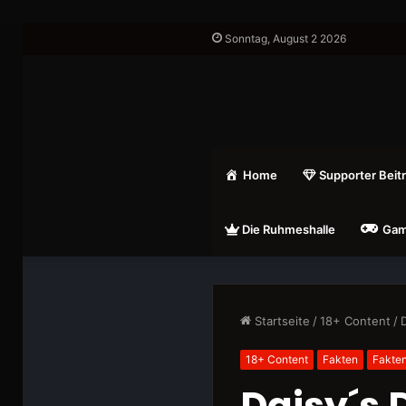
Sonntag, August 2 2026
Home
Supporter Beit
Die Ruhmeshalle
Gam
Startseite
/
18+ Content
/
18+ Content
Fakten
Fakte
Daisy´s 