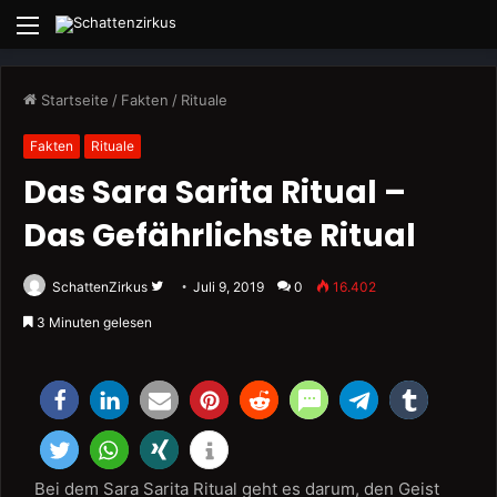
Menü
Startseite
/
Fakten
/
Rituale
Fakten
Rituale
Das Sara Sarita Ritual –
Das Gefährlichste Ritual
Folge
SchattenZirkus
Juli 9, 2019
0
16.402
uns
3 Minuten gelesen
auf
Twitter
Bei dem Sara Sarita Ritual geht es darum, den Geist