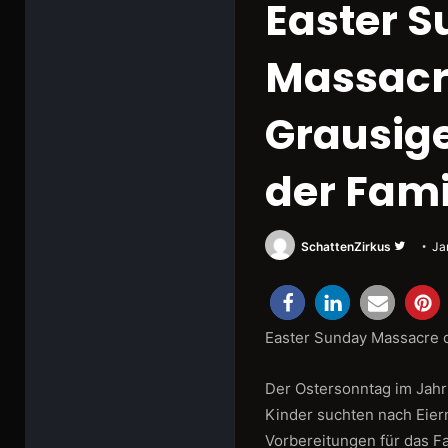
Easter 
Massacr
Grausige
der Fami
Folge
SchattenZirkus
Ja
uns
auf
Twitter
Easter Sunday Massacre 
Der Ostersonntag im Jahr 
Kinder suchten nach Eiern
Vorbereitungen für das F