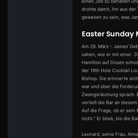
einen Job zu behalten un
drohte damit, ihn aus de
gewesen zu sein, was Jam
Easter Sunday
Am 29. März – James‘ Geb
sahen, wie er mit einer 
Hamilton auf Dosen schos
der 19th Hole Cocktail L
Bishop. Sie erinnerte sic
war und über die Forderu
Zwangsräumung sprach. Er
verließ die Bar an diese
Auf die Frage, ob er sein
nicht.“ Er blieb, bis die 
Leonard, seine Frau, Alma,