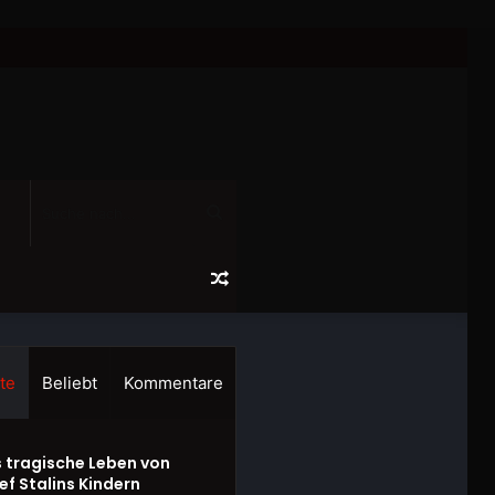
Suche
nach...
Zufälliger
Artikel
te
Beliebt
Kommentare
 tragische Leben von
ef Stalins Kindern