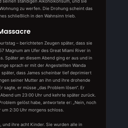
d seinen ständigen Alkoholkonsum, und sie
r Wohnung zu werfen. Die Drohung scheint das
es schließlich in den Wahnsinn trieb.
 Massacre
urtstag – berichteten Zeugen später, dass sie
.357 Magnum am Ufer des Great Miami River in
s. Später an diesem Abend ging er aus und in
ounge sprach er mit der Angestellten Wanda
h später, dass James scheinbar tief deprimiert
ngen seiner Mutter an ihn und ihre drohende
 sagte, er müsse „das Problem lösen“. Er
m Abend um 23:00 Uhr und kehrte später zurück.
 Problem gelöst habe, antwortete er: „Nein, noch
Bar um 2:30 Uhr morgens schloss.
 und ihre acht Kinder. Sie wurden alle in