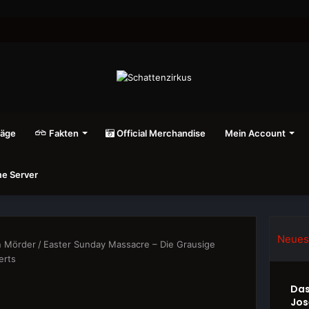
räge
Fakten
Official Merchandise
Mein Account
e Server
Neues
n Mörder
/
Easter Sunday Massacre – Die Grausige
erts
Das
Jos