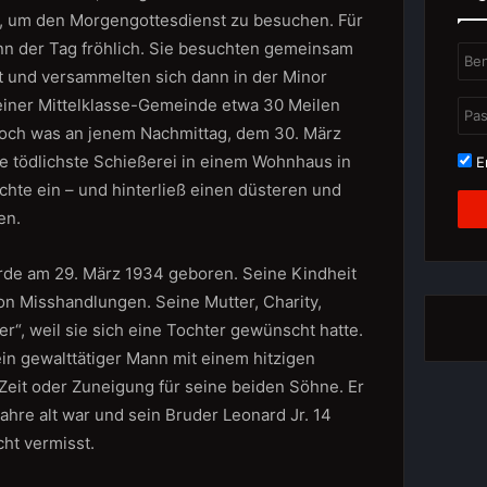
, um den Morgengottesdienst zu besuchen. Für
nn der Tag fröhlich. Sie besuchten gemeinsam
t und versammelten sich dann in der Minor
einer Mittelklasse-Gemeinde etwa 30 Meilen
 Doch was an jenem Nachmittag, dem 30. März
ie tödlichste Schießerei in einem Wohnhaus in
Er
hte ein – und hinterließ einen düsteren und
en.
de am 29. März 1934 geboren. Seine Kindheit
on Misshandlungen. Seine Mutter, Charity,
er“, weil sie sich eine Tochter gewünscht hatte.
ein gewalttätiger Mann mit einem hitzigen
it oder Zuneigung für seine beiden Söhne. Er
Jahre alt war und sein Bruder Leonard Jr. 14
cht vermisst.