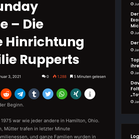
Sunday
Ju
Der
e – Die
Exo
Mic
Ju
 Hinrichtung
Der
Ja
lie Rupperts
Top
ihr
Ja
nuar 3, 2021
0
1.288
5 Minuten gelesen
Dav
Fol
„To
Ja
der Beginn.
1975 war wie jeder andere in Hamilton, Ohio.
, Mütter trafen in letzter Minute
Log
amilienessen, und ganze Familien wurden in