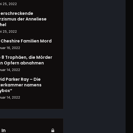
ni 25, 2022
 erschreckende
rzismus der Anneliese
hel
ni 25, 2022
 Cheshire Familien Mord
nuar 16, 2022
 8 Trophäen, die Mörder
en Opfern abnahmen
nuar 14, 2022
id Parker Ray – Die
terkammer namens
ybox“
nuar 14, 2022
 In