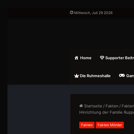
Mittwoch, Juli 29 2026
Home
Supporter Beit
Die Ruhmeshalle
Gam
Startseite
/
Fakten
/
Fakte
Hinrichtung der Familie Rupp
Fakten
Fakten Mörder