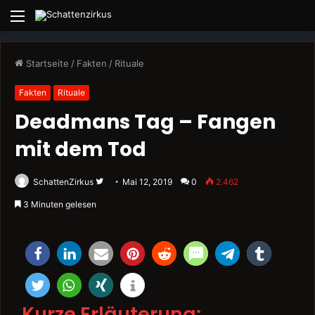
Menü
Startseite
/
Fakten
/
Rituale
Fakten
Rituale
Deadmans Tag – Fangen
mit dem Tod
Folge
SchattenZirkus
Mai 12, 2019
0
2.462
uns
3 Minuten gelesen
auf
Twitter
Kurze Erläuterung
: