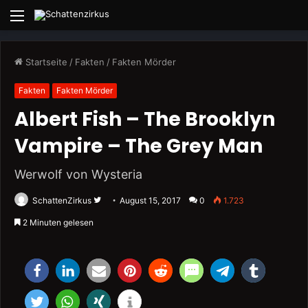
Menü
Startseite
/
Fakten
/
Fakten Mörder
Fakten
Fakten Mörder
Albert Fish – The Brooklyn
Vampire – The Grey Man
Werwolf von Wysteria
Folge
SchattenZirkus
August 15, 2017
0
1.723
uns
2 Minuten gelesen
auf
Twitter