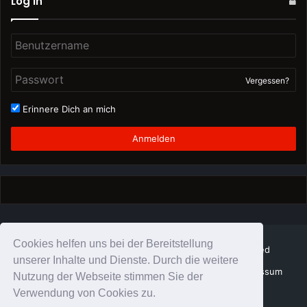
Log In
Vergessen?
Erinnere Dich an mich
Anmelden
Cookies helfen uns bei der Bereitstellung
© Copyright Schattenzirkus 2026, All Rights Reserved
unserer Inhalte und Dienste. Durch die weitere
SchattenZirkus Team
Datenschutz
Impressum
Impressum
Nutzung der Webseite stimmen Sie der
Verwendung von Cookies zu.
Twitter
YouTube
Instagram