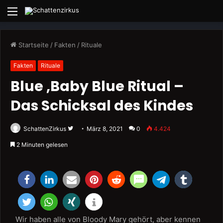
Menü
Startseite
/
Fakten
/
Rituale
Fakten
Rituale
Blue ,Baby Blue Ritual –
Das Schicksal des Kindes
Folge
SchattenZirkus
März 8, 2021
0
4.424
uns
2 Minuten gelesen
auf
Twitter
Wir haben alle von Bloody Mary gehört, aber kennen