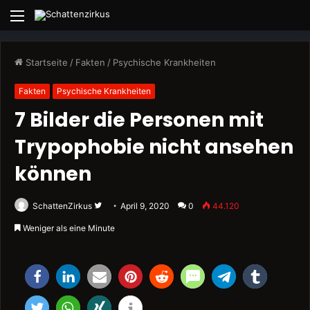
Menü
Startseite
/
Fakten
/
Psychische Krankheiten
Fakten
Psychische Krankheiten
7 Bilder die Personen mit
Trypophobie nicht ansehen
können
Folge
SchattenZirkus
April 9, 2020
0
44.120
uns
Weniger als eine Minute
auf
Twitter