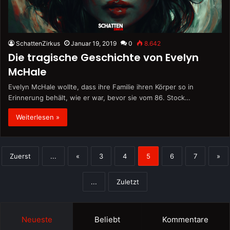
SchattenZirkus
Januar 19, 2019
0
8.642
Die tragische Geschichte von Evelyn
McHale
Evelyn McHale wollte, dass ihre Familie ihren Körper so in
Erinnerung behält, wie er war, bevor sie vom 86. Stock…
Weiterlesen »
Zuerst
...
«
3
4
5
6
7
»
...
Zuletzt
Neueste
Beliebt
Kommentare