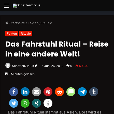
Menü
Startseite
/
Fakten
/
Rituale
Fakten
Rituale
Das Fahrstuhl Ritual – Reise
in eine andere Welt!
Folge
SchattenZirkus
Juni 26, 2019
0
5.434
uns
2 Minuten gelesen
auf
Twitter
Das Fahrstuhl Ritual stammt aus Asien. Dort wird es