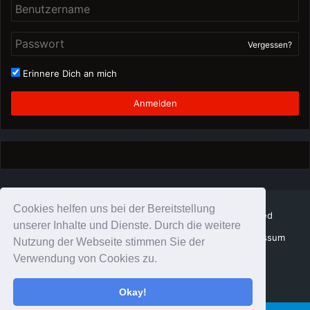
Vergessen?
Erinnere Dich an mich
Anmelden
Cookies helfen uns bei der Bereitstellung
© Copyright Schattenzirkus 2026, All Rights Reserved
unserer Inhalte und Dienste. Durch die weitere
SchattenZirkus Team
Datenschutz
Impressum
Impressum
Nutzung der Webseite stimmen Sie der
Verwendung von Cookies zu.
Twitter
YouTube
Instagram
Okay!