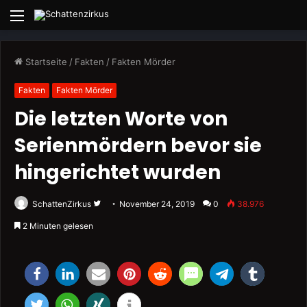
Menü
Startseite
/
Fakten
/
Fakten Mörder
Fakten
Fakten Mörder
Die letzten Worte von
Serienmördern bevor sie
hingerichtet wurden
Folge
SchattenZirkus
November 24, 2019
0
38.976
uns
2 Minuten gelesen
auf
Twitter